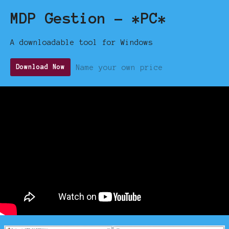
MDP Gestion - *PC*
A downloadable tool for Windows
Name your own price
Download Now