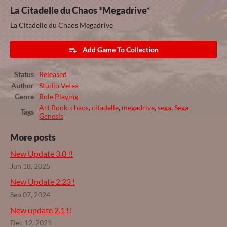
La Citadelle du Chaos *Megadrive*
La Citadelle du Chaos Megadrive
Add Game To Collection
Status
Released
Author
Studio Vetea
Genre
Role Playing
Art Book
,
chaos
,
citadelle
,
megadrive
,
sega
,
Sega
Tags
Genesis
More posts
New Update 3.0 !!
Jun 18, 2025
New Update 2.23 !
Sep 07, 2024
New update 2.1 !!
Dec 12, 2021