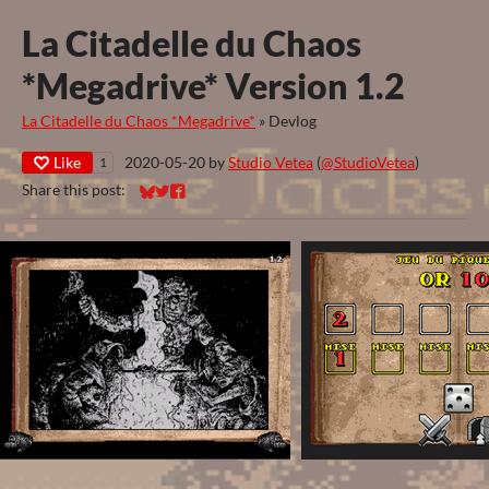
La Citadelle du Chaos
*Megadrive* Version 1.2
La Citadelle du Chaos *Megadrive*
»
Devlog
Like
2020-05-20
by
Studio Vetea
(
@StudioVetea
)
1
Share this post:
Share on Bluesky
Share on Twitter
Share on Facebook