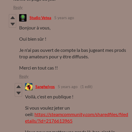
Reply
Studio Vetea
5 years ago
Bonjour à vous,
Oui bien sûr !
Je n'ai pas ouvert de compte la bas jugeant mes prods
trop amateurs pour y être diffusés.
Merci en tout cas !!
Reply
Sanghelyos
5 years ago
(1 edit)
Voilà, c'est en publique !
Si vous voulez jeter un
oeil:
https://steamcommunity.com/sharedfiles/filed
etails/?id=2176613965
Vous pouvez mettre vos prods là-bas, c'est le