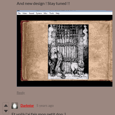
And new design ! Stay tuned !!
Reply
Darknior
5 years ago
Et voilà j'ai fais mon petit don :)