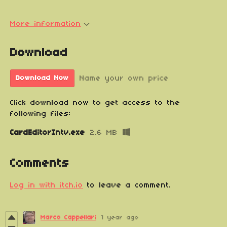
More information
Download
Name your own price
Download Now
Click download now to get access to the
following files:
CardEditorIntv.exe
2.6 MB
Comments
Log in with itch.io
to leave a comment.
Marco Cappellari
1 year ago