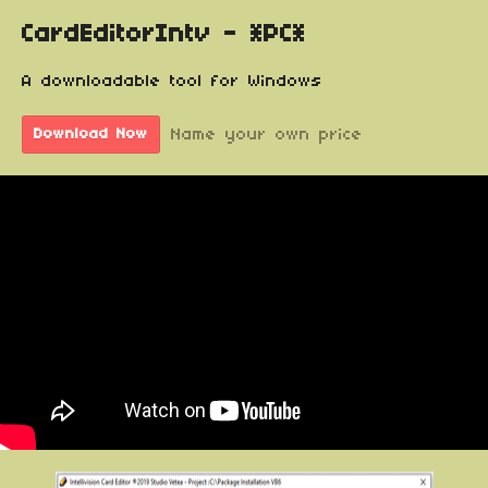
CardEditorIntv - *PC*
A downloadable tool for Windows
Name your own price
Download Now